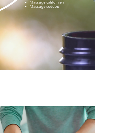
Massage californien
Massage suédois
#MedecineTraditionnelleChinoise
#MassagesBienEtre
#MedecineIntegrative
Cabinet HANECHI Lyon