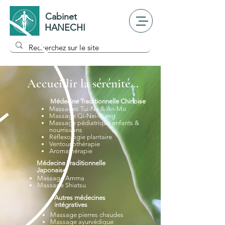
Cabinet
HANECHI
Accueillir la sérénité...
Médecine Traditionnelle Chinoise
Massages Tui-Na & An-Mo
Massage Qi-Nei-Tsang
Massage pédiatrique enfants &
nourrissons
Réflexologie plantaire
Ventousothérapie
Aromathérapie
Médecine Traditionnelle
Japonaise
Massage Amma
Massage Shiatsu
Autres médecines
intégratives
Massage pierres chaudes
Massage ayurvédique